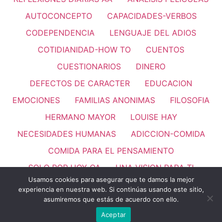
AUTOCONCEPTO
CAPACIDADES-VERBOS
CODEPENDENCIA
LENGUAJE DEL ADIOS
COTIDIANIDAD-HOW TO
CUENTOS
CUESTIONARIOS
DINERO
DEFECTOS DE CARACTER
EDUCACION
EMOCIONES
FAMILIAS ANONIMAS
FILOSOFIA
HERMANO MAYOR
LOUISE HAY
NECESIDADES HUMANAS
ADICCION-COMIDA
COMIDA PARA EL PENSAMIENTO
SOLO POR HOY OA
UNA VISION PARA TI
Usamos cookies para asegurar que te damos la mejor
PASO 11
REFLEXIONES
VALORES HUMANOS
experiencia en nuestra web. Si continúas usando este sitio,
asumiremos que estás de acuerdo con ello.
LEMAS
Aceptar
Todos los derechos reservados