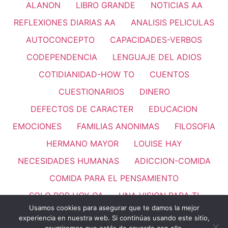
ALANON
LIBRO GRANDE
NOTICIAS AA
REFLEXIONES DIARIAS AA
ANALISIS PELICULAS
AUTOCONCEPTO
CAPACIDADES-VERBOS
CODEPENDENCIA
LENGUAJE DEL ADIOS
COTIDIANIDAD-HOW TO
CUENTOS
CUESTIONARIOS
DINERO
DEFECTOS DE CARACTER
EDUCACION
EMOCIONES
FAMILIAS ANONIMAS
FILOSOFIA
HERMANO MAYOR
LOUISE HAY
NECESIDADES HUMANAS
ADICCION-COMIDA
COMIDA PARA EL PENSAMIENTO
SOLO POR HOY OA
UNA VISION PARA TI
Usamos cookies para asegurar que te damos la mejor
PASO 11
REFLEXIONES
VALORES HUMANOS
experiencia en nuestra web. Si continúas usando este sitio,
Thank you for visiting. You