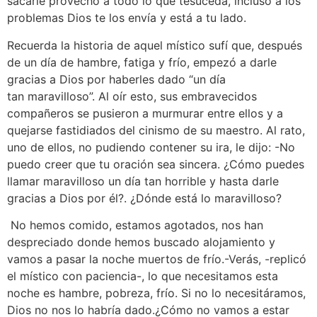
sacarle provecho a todo lo que tesuceda, incluso a los
problemas Dios te los envía y está a tu lado.
Recuerda la historia de aquel místico sufí que, después
de un día de hambre, fatiga y frío, empezó a darle
gracias a Dios por haberles dado “un día
tan maravilloso”. Al oír esto, sus embravecidos
compañeros se pusieron a murmurar entre ellos y a
quejarse fastidiados del cinismo de su maestro. Al rato,
uno de ellos, no pudiendo contener su ira, le dijo: -No
puedo creer que tu oración sea sincera. ¿Cómo puedes
llamar maravilloso un día tan horrible y hasta darle
gracias a Dios por él?. ¿Dónde está lo maravilloso?
No hemos comido, estamos agotados, nos han
despreciado donde hemos buscado alojamiento y
vamos a pasar la noche muertos de frío.-Verás, -replicó
el místico con paciencia-, lo que necesitamos esta
noche es hambre, pobreza, frío. Si no lo necesitáramos,
Dios no nos lo habría dado.¿Cómo no vamos a estar