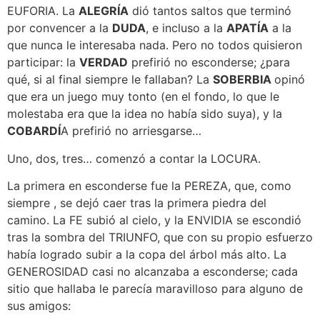
EUFORIA. La
ALEGRÍA
dió tantos saltos que terminó
por convencer a la
DUDA
, e incluso a la
APATÍA
a la
que nunca le interesaba nada. Pero no todos quisieron
participar: la
VERDAD
prefirió no esconderse; ¿para
qué, si al final siempre le fallaban? La
SOBERBIA
opinó
que era un juego muy tonto (en el fondo, lo que le
molestaba era que la idea no había sido suya), y la
COBARDÍ
A prefirió no arriesgarse…
Uno, dos, tres… comenzó a contar la LOCURA.
La primera en esconderse fue la PEREZA, que, como
siempre , se dejó caer tras la primera piedra del
camino. La FE subió al cielo, y la ENVIDIA se escondió
tras la sombra del TRIUNFO, que con su propio esfuerzo
había logrado subir a la copa del árbol más alto. La
GENEROSIDAD casi no alcanzaba a esconderse; cada
sitio que hallaba le parecía maravilloso para alguno de
sus amigos: