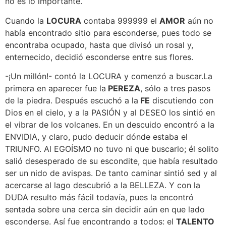
no es lo importante.
Cuando la
LOCURA
contaba 999999 el
AMOR
aún no
había encontrado sitio para esconderse, pues todo se
encontraba ocupado, hasta que divisó un rosal y,
enternecido, decidió esconderse entre sus flores.
-¡Un millón!- contó la LOCURA y comenzó a buscar.La
primera en aparecer fue la
PEREZA
, sólo a tres pasos
de la piedra. Después escuchó a la
FE
discutiendo con
Dios en el cielo, y a la PASIÓN y al DESEO los sintió en
el vibrar de los volcanes. En un descuido encontró a la
ENVIDIA, y claro, pudo deducir dónde estaba el
TRIUNFO. Al EGOÍSMO no tuvo ni que buscarlo; él solito
salió desesperado de su escondite, que había resultado
ser un nido de avispas. De tanto caminar sintió sed y al
acercarse al lago descubrió a la BELLEZA. Y con la
DUDA resulto más fácil todavía, pues la encontró
sentada sobre una cerca sin decidir aún en que lado
esconderse. Así fue encontrando a todos: el
TALENTO