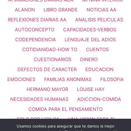
ALANON
LIBRO GRANDE
NOTICIAS AA
REFLEXIONES DIARIAS AA
ANALISIS PELICULAS
AUTOCONCEPTO
CAPACIDADES-VERBOS
CODEPENDENCIA
LENGUAJE DEL ADIOS
COTIDIANIDAD-HOW TO
CUENTOS
CUESTIONARIOS
DINERO
DEFECTOS DE CARACTER
EDUCACION
EMOCIONES
FAMILIAS ANONIMAS
FILOSOFIA
HERMANO MAYOR
LOUISE HAY
NECESIDADES HUMANAS
ADICCION-COMIDA
COMIDA PARA EL PENSAMIENTO
SOLO POR HOY OA
UNA VISION PARA TI
Usamos cookies para asegurar que te damos la mejor
PASO 11
REFLEXIONES
VALORES HUMANOS