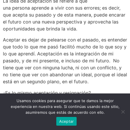
La idea de aceptación se refiere a que
una persona aprende a vivir con sus errores; es decir,
que acepta su pasado y de esta manera, puede encarar
el futuro con una nueva perspectiva y aprovecha las
oportunidades que brinda la vida.
Aceptar es dejar de pelearse con el pasado, es entender
que todo lo que me pasó facilitó mucho de lo que soy y
lo que aprendí. Aceptación es la integración de mi
pasado, y de mi presente, e incluso de mi futuro. No
tiene que ver con ninguna lucha, ni con un conflicto, y
no tiene que ver con abandonar un ideal, porque el ideal
está en un segundo plano, en el futuro.
¿Es lo mismo aceptación y resignación?
Usamos cookies para asegurar que te damos la mejor
No, para nada, no nos confundamos:
experiencia en nuestra web. Si continúas usando este sitio,
asumiremos que estás de acuerdo con ello.
Si acepto algo que no he comprendido, no lo he
Aceptar
aceptado, me he resignado.