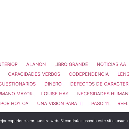
INTERIOR
ALANON
LIBRO GRANDE
NOTICIAS AA
CAPACIDADES-VERBOS
CODEPENDENCIA
LENG
CUESTIONARIOS
DINERO
DEFECTOS DE CARACTER
RMANO MAYOR
LOUISE HAY
NECESIDADES HUMAN
 POR HOY OA
UNA VISION PARA TI
PASO 11
REFL
jor experiencia en nuestra web. Si continúas usando este sitio, asumi