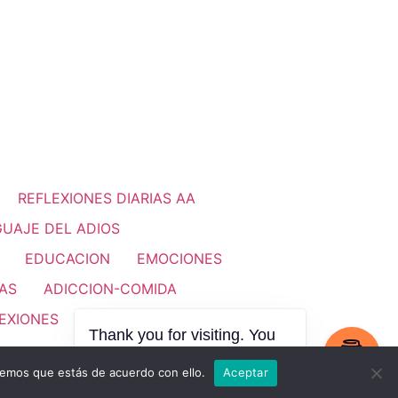
REFLEXIONES DIARIAS AA
UAJE DEL ADIOS
EDUCACION
EMOCIONES
AS
ADICCION-COMIDA
EXIONES
VALORES HUMANOS
Thank you for visiting. You
can now buy me a coffee!
remos que estás de acuerdo con ello.
Aceptar