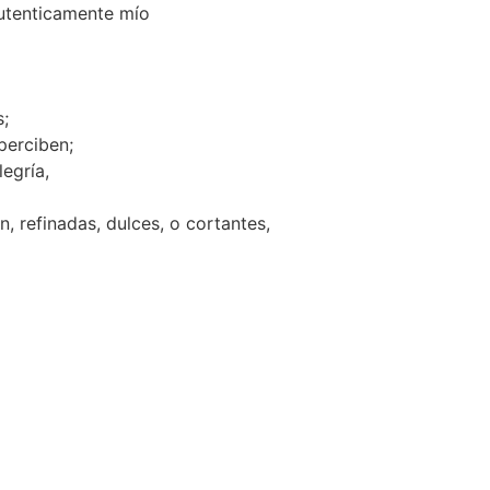
autenticamente mío
;
perciben;
legría,
n, refinadas, dulces, o cortantes,