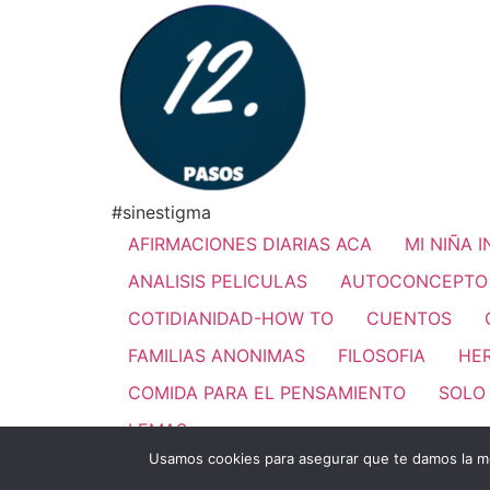
#sinestigma
AFIRMACIONES DIARIAS ACA
MI NIÑA 
ANALISIS PELICULAS
AUTOCONCEPTO
COTIDIANIDAD-HOW TO
CUENTOS
FAMILIAS ANONIMAS
FILOSOFIA
HE
COMIDA PARA EL PENSAMIENTO
SOLO
LEMAS
Usamos cookies para asegurar que te damos la me
Todos los derechos reservados