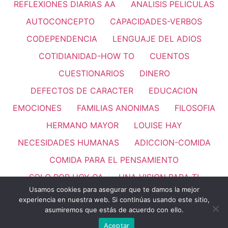
REFLEXIONES DIARIAS AA
ANALISIS PELICULAS
AUTOCONCEPTO
CAPACIDADES-VERBOS
CODEPENDENCIA
LENGUAJE DEL ADIOS
COTIDIANIDAD-HOW TO
CUENTOS
CUESTIONARIOS
DINERO
DEFECTOS DE CARACTER
EDUCACION
EMOCIONES
FAMILIAS ANONIMAS
FILOSOFIA
HERMANO MAYOR
LOUISE HAY
NECESIDADES HUMANAS
ADICCION-COMIDA
COMIDA PARA EL PENSAMIENTO
SOLO POR HOY OA
UNA VISION PARA TI
Usamos cookies para asegurar que te damos la mejor
PASO 11
REFLEXIONES
VALORES HUMANOS
experiencia en nuestra web. Si continúas usando este sitio,
asumiremos que estás de acuerdo con ello.
LEMAS
Aceptar
Todos los derechos reservados