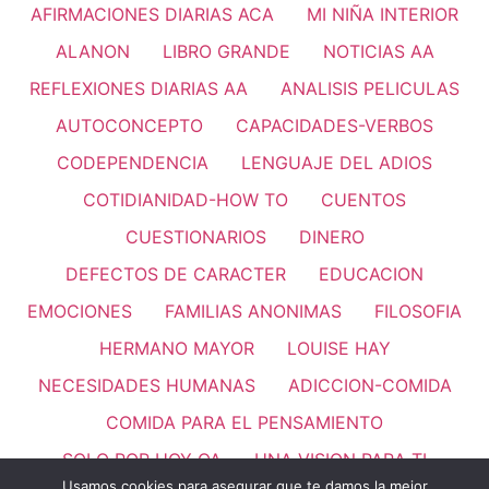
AFIRMACIONES DIARIAS ACA
MI NIÑA INTERIOR
ALANON
LIBRO GRANDE
NOTICIAS AA
REFLEXIONES DIARIAS AA
ANALISIS PELICULAS
AUTOCONCEPTO
CAPACIDADES-VERBOS
CODEPENDENCIA
LENGUAJE DEL ADIOS
COTIDIANIDAD-HOW TO
CUENTOS
CUESTIONARIOS
DINERO
DEFECTOS DE CARACTER
EDUCACION
EMOCIONES
FAMILIAS ANONIMAS
FILOSOFIA
HERMANO MAYOR
LOUISE HAY
NECESIDADES HUMANAS
ADICCION-COMIDA
COMIDA PARA EL PENSAMIENTO
SOLO POR HOY OA
UNA VISION PARA TI
Usamos cookies para asegurar que te damos la mejor