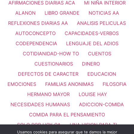
AFIRMACIONES DIARIAS ACA
MI NIÑA INTERIOR
ALANON
LIBRO GRANDE
NOTICIAS AA
REFLEXIONES DIARIAS AA
ANALISIS PELICULAS
AUTOCONCEPTO
CAPACIDADES-VERBOS
CODEPENDENCIA
LENGUAJE DEL ADIOS
COTIDIANIDAD-HOW TO
CUENTOS
CUESTIONARIOS
DINERO
DEFECTOS DE CARACTER
EDUCACION
EMOCIONES
FAMILIAS ANONIMAS
FILOSOFIA
HERMANO MAYOR
LOUISE HAY
NECESIDADES HUMANAS
ADICCION-COMIDA
COMIDA PARA EL PENSAMIENTO
SOLO POR HOY OA
UNA VISION PARA TI
Usamos cookies para asegurar que te damos la mejor