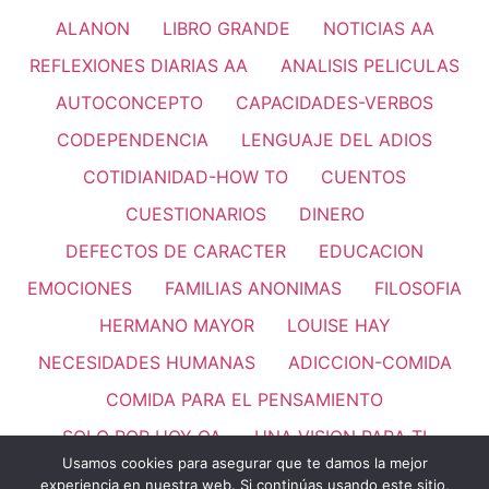
ALANON
LIBRO GRANDE
NOTICIAS AA
REFLEXIONES DIARIAS AA
ANALISIS PELICULAS
AUTOCONCEPTO
CAPACIDADES-VERBOS
CODEPENDENCIA
LENGUAJE DEL ADIOS
COTIDIANIDAD-HOW TO
CUENTOS
CUESTIONARIOS
DINERO
DEFECTOS DE CARACTER
EDUCACION
EMOCIONES
FAMILIAS ANONIMAS
FILOSOFIA
HERMANO MAYOR
LOUISE HAY
NECESIDADES HUMANAS
ADICCION-COMIDA
COMIDA PARA EL PENSAMIENTO
SOLO POR HOY OA
UNA VISION PARA TI
Usamos cookies para asegurar que te damos la mejor
PASO 11
REFLEXIONES
VALORES HUMANOS
experiencia en nuestra web. Si continúas usando este sitio,