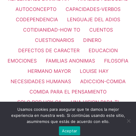
AUTOCONCEPTO
CAPACIDADES-VERBOS
CODEPENDENCIA
LENGUAJE DEL ADIOS
COTIDIANIDAD-HOW TO
CUENTOS
CUESTIONARIOS
DINERO
DEFECTOS DE CARACTER
EDUCACION
EMOCIONES
FAMILIAS ANONIMAS
FILOSOFIA
HERMANO MAYOR
LOUISE HAY
NECESIDADES HUMANAS
ADICCION-COMIDA
COMIDA PARA EL PENSAMIENTO
SOLO POR HOY OA
UNA VISION PARA TI
Usamos cookies para asegurar que te damos la mejor
PASO 11
REFLEXIONES
VALORES HUMANOS
experiencia en nuestra web. Si continúas usando este sitio,
Thank you for visiting. You
asumiremos que estás de acuerdo con ello.
LEMAS
can now buy me a coffee!
Aceptar
Todos los derechos reservados