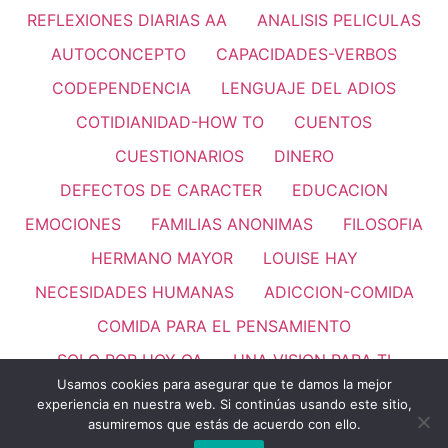
REFLEXIONES DIARIAS AA
ANALISIS PELICULAS
AUTOCONCEPTO
CAPACIDADES-VERBOS
CODEPENDENCIA
LENGUAJE DEL ADIOS
COTIDIANIDAD-HOW TO
CUENTOS
CUESTIONARIOS
DINERO
DEFECTOS DE CARACTER
EDUCACION
EMOCIONES
FAMILIAS ANONIMAS
FILOSOFIA
HERMANO MAYOR
LOUISE HAY
NECESIDADES HUMANAS
ADICCION-COMIDA
COMIDA PARA EL PENSAMIENTO
SOLO POR HOY OA
UNA VISION PARA TI
Usamos cookies para asegurar que te damos la mejor
PASO 11
REFLEXIONES
VALORES HUMANOS
experiencia en nuestra web. Si continúas usando este sitio,
Thank you for visiting. You
asumiremos que estás de acuerdo con ello.
LEMAS
can now buy me a coffee!