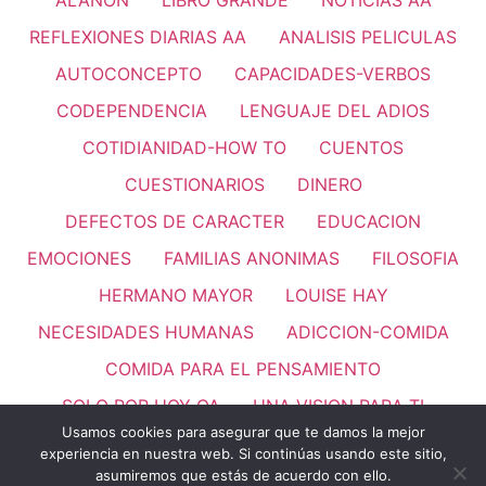
REFLEXIONES DIARIAS AA
ANALISIS PELICULAS
AUTOCONCEPTO
CAPACIDADES-VERBOS
CODEPENDENCIA
LENGUAJE DEL ADIOS
COTIDIANIDAD-HOW TO
CUENTOS
CUESTIONARIOS
DINERO
DEFECTOS DE CARACTER
EDUCACION
EMOCIONES
FAMILIAS ANONIMAS
FILOSOFIA
HERMANO MAYOR
LOUISE HAY
NECESIDADES HUMANAS
ADICCION-COMIDA
COMIDA PARA EL PENSAMIENTO
SOLO POR HOY OA
UNA VISION PARA TI
Usamos cookies para asegurar que te damos la mejor
PASO 11
REFLEXIONES
VALORES HUMANOS
experiencia en nuestra web. Si continúas usando este sitio,
Thank you for visiting. You
asumiremos que estás de acuerdo con ello.
LEMAS